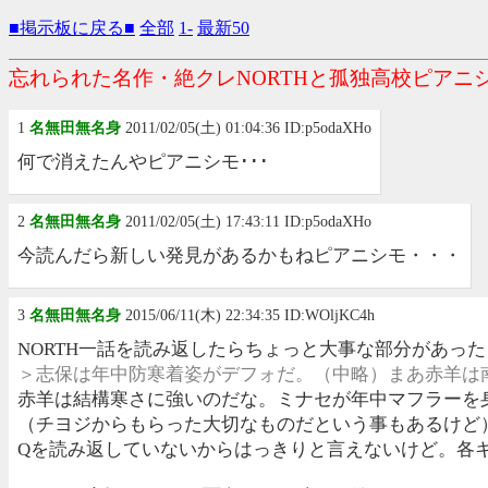
■掲示板に戻る■
全部
1-
最新50
忘れられた名作・絶クレNORTHと孤独高校ピアニ
1
名無田無名身
2011/02/05(土) 01:04:36 ID:p5odaXHo
何で消えたんやピアニシモ･･･
2
名無田無名身
2011/02/05(土) 17:43:11 ID:p5odaXHo
今読んだら新しい発見があるかもねピアニシモ・・・
3
名無田無名身
2015/06/11(木) 22:34:35 ID:WOljKC4h
NORTH一話を読み返したらちょっと大事な部分があった
＞志保は年中防寒着姿がデフォだ。（中略）まあ赤羊は
赤羊は結構寒さに強いのだな。ミナセが年中マフラーを
（チヨジからもらった大切なものだという事もあるけど
Qを読み返していないからはっきりと言えないけど。各