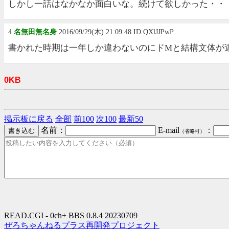
しかし一話はなかなか面白いな。続けて欲しかった・・
4
名無田無名身
2016/09/29(木) 21:09:48 ID:QXlJJPwP
書かれた時期は一年しか違わないのにドMと結構文体が
0KB
掲示板に戻る
全部
前100
次100
最新50
名前：
E-mail
：
（省略可）
READ.CGI - 0ch+ BBS 0.8.4 20230709
ぜろちゃんねるプラス再開発プロジェクト