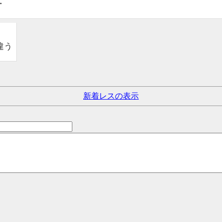
・
違う
新着レスの表示