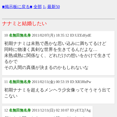
■掲示板に戻る■
全部
1-
最新50
ナナミと結婚したい
10
名無田無名身
2011/02/07(月) 18:35:12 ID:UZEdfydE
初期ナナミは未熟で愚かな思い込みに満ちてるけど
同時に物凄く真剣な世界を生きてるんだよな…
未熟成熟に関係なく、どれだけの想いをかけて生きて
るかで
その人間の真価が決まるのかもしれないな
11
名無田無名身
2011/02/11(金) 00:53:19 ID:XR3J0zPw
初期ナナミを超えるメンヘラ少女像ってそうそう出て
こない
12
名無田無名身
2011/12/11(日) 02:10:07 ID:yET2j7Ag